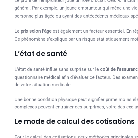
Le profil de l’emprunteur joue un rôle crucial. Celui-ci inclut 
général. Par exemple, un jeune emprunteur qui mène une vie
personne plus âgée ou ayant des antécédents médicaux spé
Le
prix selon l’âge
est également un facteur essentiel. En règl
Ce phénomène s’explique par un risque statistiquement moin
L’état de santé
L’état de santé influe sans surprise sur le
coût de l’assuran
questionnaire médical afin d’évaluer ce facteur. Des exame
de votre situation médicale.
Une bonne condition physique peut signifier prime moins éle
complexes peuvent entraîner des surprimes, voire des exclu
Le mode de calcul des cotisations
Pour le calcul des cotisations, deux méthodes principales s