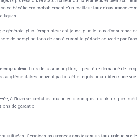
l’âge, la profession, le statut fumeur ou non-fumeur, et bien sûr, l’ét
 saine bénéficiera probablement d’un meilleur
taux d’assurance
comp
cifiques.
e générale, plus l’emprunteur est jeune, plus le taux d’assurance se
dre de complications de santé durant la période couverte par l’as
ce emprunteur
. Lors de la souscription, il peut être demandé de remp
ns supplémentaires peuvent parfois être requis pour obtenir une vu
vée, à l’inverse, certaines maladies chroniques ou historiques mé
sions de garantie.
ont utilisées. Certaines assurances appliquent un
taux unique sur le