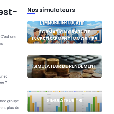
est-
Nos simulateurs
FORMATION GRATUITE
. C’est une
INVESTISSEMENT IMMOBILIER
ns
SIMULATEUR DE RENDEMENT
ur et
fée ?
SIMULATEUR TRI
rance groupe
vent plus de