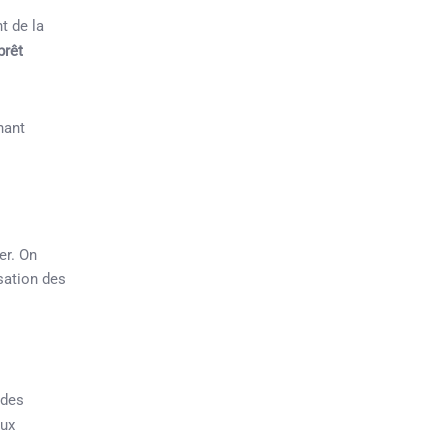
t de la
prêt
nant
er. On
sation des
 des
ux