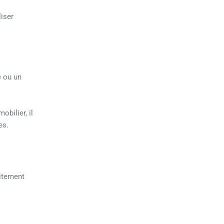
liser
e ou un
bilier, il
es.
aitement