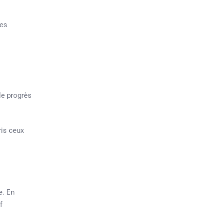
les
le progrès
ris ceux
e. En
f