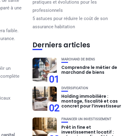
at de santé
pratiques et évolutions pour les
aré à une
professionnels
5 astuces pour réduire le coût de son
assurance habitation
ra faible.
surance.
Derniers articles
MARCHAND DE BIENS
Comprendre le métier de
lir un
marchand de biens
e complète
01
DIVERSIFICATION
Holding immobilière :
dicaux
montage, fiscalité et cas
02
concret pour l’investisseur
FINANCER UN INVESTISSEMENT
Prêt in fine et
investissement locatif :
 capital