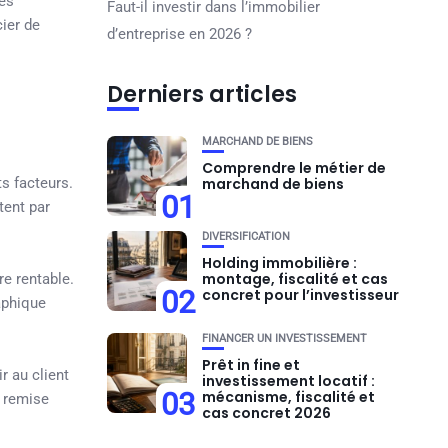
Les
Faut-il investir dans l’immobilier
ier de
d’entreprise en 2026 ?
Derniers articles
MARCHAND DE BIENS
Comprendre le métier de
ts facteurs.
marchand de biens
01
tent par
DIVERSIFICATION
Holding immobilière :
montage, fiscalité et cas
re rentable.
02
concret pour l’investisseur
aphique
FINANCER UN INVESTISSEMENT
Prêt in fine et
r au client
investissement locatif :
03
mécanisme, fiscalité et
a remise
cas concret 2026