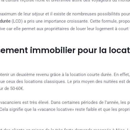
la culture niçoise riche et diversifiée attire des voyageurs du monde
maximum de leur séjour et il existe de nombreuses possibilités pour
 durée
(LCD) a pris une importance croissante. Cette formule, prop
ve car elle permet aux propriétaires de louer leur logement à court
sement immobilier pour la loca
nir un deuxième revenu grâce à la location courte durée. En effet, 
ue ceux des locations classiques. Le prix moyen des nuitées est de
ur de 50-60€.
acanciers est très élevé. Dans certaines périodes de l’année, les p
ela signifie que la «vacance locative» reste faible et que les propri