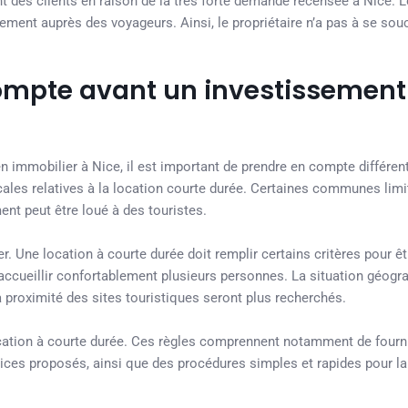
nt des clients en raison de la très forte demande recensée à Nice. 
ment auprès des voyageurs. Ainsi, le propriétaire n’a pas à se souc
compte avant un investissement
en immobilier à Nice, il est important de prendre en compte différen
cales relatives à la location courte durée. Certaines communes limi
nt peut être loué à des touristes.
r. Une location à courte durée doit remplir certains critères pour êt
 accueillir confortablement plusieurs personnes. La situation géogr
 proximité des sites touristiques seront plus recherchés.
 location à courte durée. Ces règles comprennent notamment de fourni
rvices proposés, ainsi que des procédures simples et rapides pour l