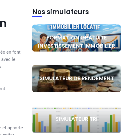
Nos simulateurs
on
FORMATION GRATUITE
INVESTISSEMENT IMMOBILIER
iée en font
 avec le
s
SIMULATEUR DE RENDEMENT
ent
SIMULATEUR TRI
e et apporte