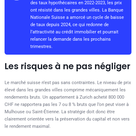
des taux hypothécaires en 2022-2023, les prix
ont résisté dans les grandes villes. La Banque
Nationale Suisse a amorcé un cycle de baisse
de taux depuis 2024, ce qui redonne de
l’attractivité au crédit immobilier et pourrait
relancer la demande dans les prochains
trimestres.
Les risques à ne pas négliger
Le marché suisse n’est pas sans contraintes. Le niveau de prix
élevé dans les grandes villes comprime mécaniquement les
rendements bruts. Un appartement à Zurich acheté 800 000
CHF ne rapportera pas les 7 ou 8 % bruts que l’on peut viser à
Mulhouse ou Saint-Étienne. La stratégie doit donc être
clairement orientée vers la préservation du capital et non vers
le rendement maximal.