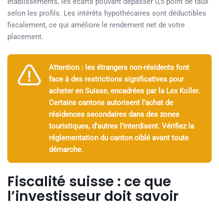
établissements, les écarts pouvant dépasser 0,5 point de taux
selon les profils. Les intérêts hypothécaires sont déductibles
fiscalement, ce qui améliore le rendement net de votre
placement.
Attention : les étrangers non-résidents font
face à des restrictions significatives pour
acheter en Suisse, encadrées par la Lex Koller.
Certains cantons autorisent l’achat de
résidences secondaires dans des zones
touristiques, d’autres l’interdisent. Vérifiez la
réglementation du canton ciblé avant toute
démarche.
Fiscalité suisse : ce que
l’investisseur doit savoir