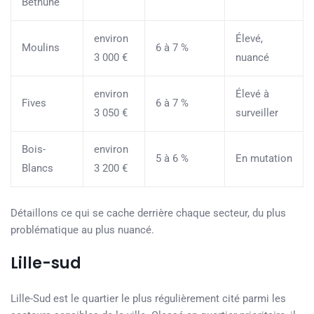
Béthune
environ
Élevé,
Moulins
6 à 7 %
3 000 €
nuancé
environ
Élevé à
Fives
6 à 7 %
3 050 €
surveiller
Bois-
environ
5 à 6 %
En mutation
Blancs
3 200 €
Détaillons ce qui se cache derrière chaque secteur, du plus
problématique au plus nuancé.
Lille-sud
Lille-Sud est le quartier le plus régulièrement cité parmi les