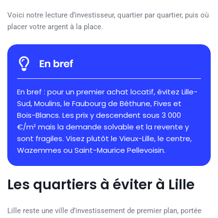
Voici notre lecture d’investisseur, quartier par quartier, puis où
placer votre argent à la place.
En bref : pour un premier achat locatif, évitez Lille-
Sud, Moulins, le Faubourg de Béthune, Fives et
Bois-Blancs. Les prix y descendent sous 3 000
€/m² mais la demande solvable et la revente y
sont fragiles. Visez plutôt le Vieux-Lille, le centre,
Wazemmes ou Saint-Maurice Pellevoisin.
Les quartiers à éviter à Lille
Lille reste une ville d’investissement de premier plan, portée