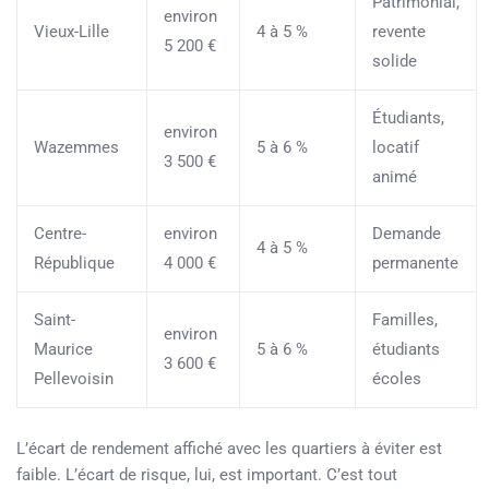
Patrimonial,
environ
Vieux-Lille
4 à 5 %
revente
5 200 €
solide
Étudiants,
environ
Wazemmes
5 à 6 %
locatif
3 500 €
animé
Centre-
environ
Demande
4 à 5 %
République
4 000 €
permanente
Saint-
Familles,
environ
Maurice
5 à 6 %
étudiants
3 600 €
Pellevoisin
écoles
L’écart de rendement affiché avec les quartiers à éviter est
faible. L’écart de risque, lui, est important. C’est tout