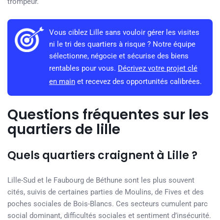
trompeur.
Vous ciblez Lille sans vouloir gérer les visites
ni le tri des quartiers à risque ? Notre équipe
sélectionne, négocie et sécurise des biens
rentables pour vous.
Décrivez votre projet clé
en main
et recevez des opportunités calibrées.
Questions fréquentes sur les
quartiers de lille
Quels quartiers craignent à Lille ?
Lille-Sud et le Faubourg de Béthune sont les plus souvent
cités, suivis de certaines parties de Moulins, de Fives et des
poches sociales de Bois-Blancs. Ces secteurs cumulent parc
social dominant, difficultés sociales et sentiment d’insécurité.