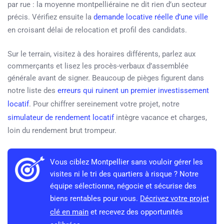
par rue : la moyenne montpelliéraine ne dit rien d’un secteur
précis. Vérifiez ensuite la
demande locative réelle d’une ville
en croisant délai de relocation et profil des candidats.
Sur le terrain, visitez à des horaires différents, parlez aux
commerçants et lisez les procès-verbaux d’assemblée
générale avant de signer. Beaucoup de pièges figurent dans
notre liste des
erreurs qui ruinent un premier investissement
locatif
. Pour chiffrer sereinement votre projet, notre
simulateur de rendement locatif
intègre vacance et charges,
loin du rendement brut trompeur.
Vous ciblez Montpellier sans vouloir gérer les
visites ni le tri des quartiers à risque ? Notre
équipe sélectionne, négocie et sécurise des
biens rentables pour vous.
Décrivez votre projet
clé en main
et recevez des opportunités