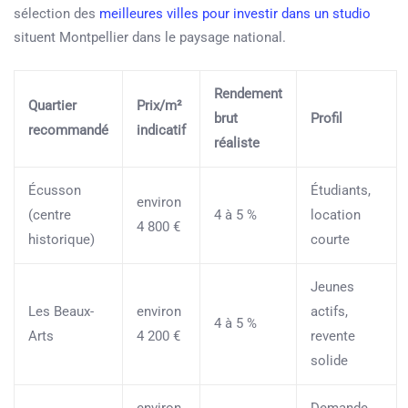
sélection des
meilleures villes pour investir dans un studio
situent Montpellier dans le paysage national.
Rendement
Quartier
Prix/m²
brut
Profil
recommandé
indicatif
réaliste
Écusson
Étudiants,
environ
(centre
4 à 5 %
location
4 800 €
historique)
courte
Jeunes
Les Beaux-
environ
actifs,
4 à 5 %
Arts
4 200 €
revente
solide