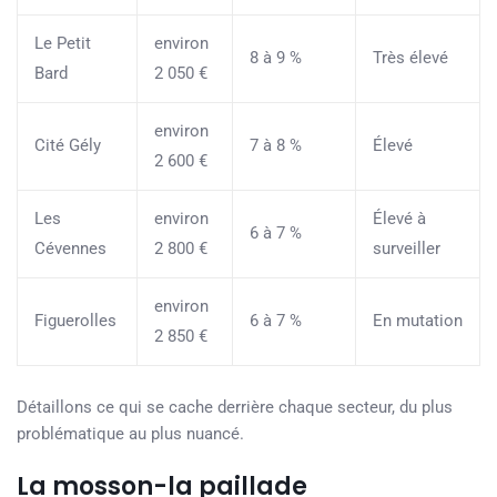
Le Petit
environ
8 à 9 %
Très élevé
Bard
2 050 €
environ
Cité Gély
7 à 8 %
Élevé
2 600 €
Les
environ
Élevé à
6 à 7 %
Cévennes
2 800 €
surveiller
environ
Figuerolles
6 à 7 %
En mutation
2 850 €
Détaillons ce qui se cache derrière chaque secteur, du plus
problématique au plus nuancé.
La mosson-la paillade