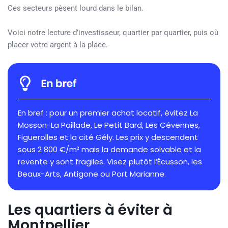
Ces secteurs pèsent lourd dans le bilan.
Voici notre lecture d’investisseur, quartier par quartier, puis où
placer votre argent à la place.
En bref : pour un premier achat locatif, évitez La
Mosson-La Paillade, Le Petit Bard, Les Cévennes,
Figuerolles et la cité Gély. Les prix y descendent
sous 2 800 €/m² mais la demande solvable et la
revente y sont fragiles. Visez plutôt l’Écusson, les
Beaux-Arts, Antigone ou Port Marianne.
Les quartiers à éviter à
Montpellier