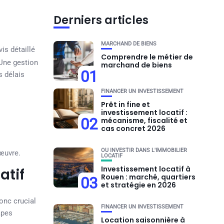
Derniers articles
MARCHAND DE BIENS
is détaillé
Comprendre le métier de
 Une gestion
marchand de biens
01
s délais
FINANCER UN INVESTISSEMENT
Prêt in fine et
investissement locatif :
02
mécanisme, fiscalité et
cas concret 2026
OU INVESTIR DANS L'IMMOBILIER
œuvre.
LOCATIF
Investissement locatif à
atif
Rouen : marché, quartiers
03
et stratégie en 2026
onc crucial
FINANCER UN INVESTISSEMENT
apes
Location saisonnière à