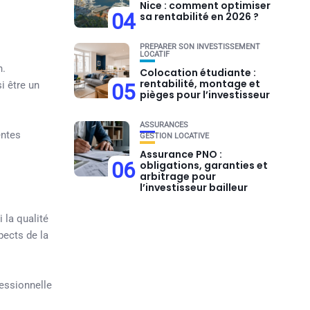
Nice : comment optimiser
04
sa rentabilité en 2026 ?
PRÉPARER SON INVESTISSEMENT
LOCATIF
n.
Colocation étudiante :
rentabilité, montage et
i être un
05
pièges pour l’investisseur
ASSURANCES
entes
GESTION LOCATIVE
Assurance PNO :
06
obligations, garanties et
arbitrage pour
l’investisseur bailleur
 la qualité
pects de la
fessionnelle