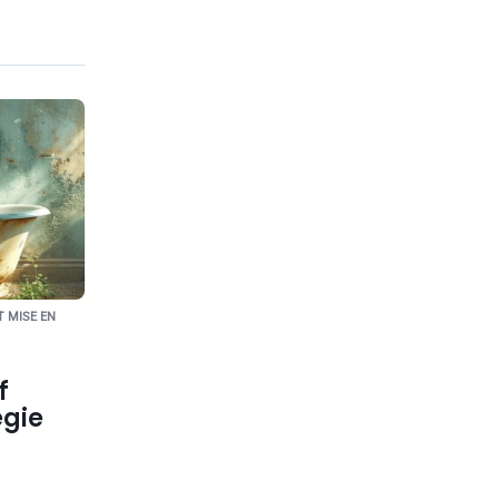
 MISE EN
f
égie