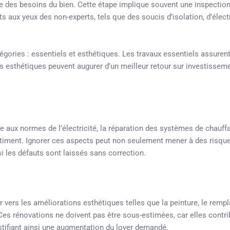
cise des besoins du bien. Cette étape implique souvent une inspectio
 aux yeux des non-experts, tels que des soucis d’isolation, d’élect
atégories : essentiels et esthétiques. Les travaux essentiels assurent
ns esthétiques peuvent augurer d’un meilleur retour sur investissem
 aux normes de l’électricité, la réparation des systèmes de chauff
 bâtiment. Ignorer ces aspects peut non seulement mener à des risqu
i les défauts sont laissés sans correction.
er vers les améliorations esthétiques telles que la peinture, le rem
 Ces rénovations ne doivent pas être sous-estimées, car elles contr
ustifiant ainsi une augmentation du loyer demandé.