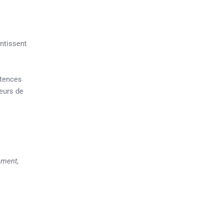
antissent
étences
eurs de
ement,