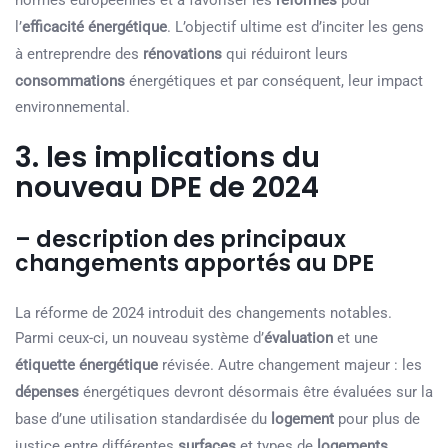
normes européennes et à favoriser les
réformes
pour
l’
efficacité énergétique
. L’objectif ultime est d’inciter les gens
à entreprendre des
rénovations
qui réduiront leurs
consommations
énergétiques et par conséquent, leur impact
environnemental.
3. les implications du
nouveau DPE de 2024
– description des principaux
changements apportés au DPE
La réforme de 2024 introduit des changements notables.
Parmi ceux-ci, un nouveau système d’
évaluation
et une
étiquette énergétique
révisée. Autre changement majeur : les
dépenses
énergétiques devront désormais être évaluées sur la
base d’une utilisation standardisée du
logement
pour plus de
justice entre différentes
surfaces
et types de
logements
.