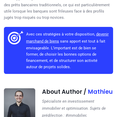
des prêts bancaires traditionnels, ce qui est particulièrement
utile lorsque les banques sont frileuses face à des profils
jugés trop risqués ou trop novices.
Avec ces stratégies à votre disposition,
devenir
marchand de biens
sans apport est tout à fait
envisageable. L’important est de bien se
former, de choisir les bonnes options de
financement, et de structurer son activité
autour de projets solides.
About Author /
Mathieu
Spécialiste en investissement
immobilier et optimisation. Sujets de
prédilection : #immobilier,