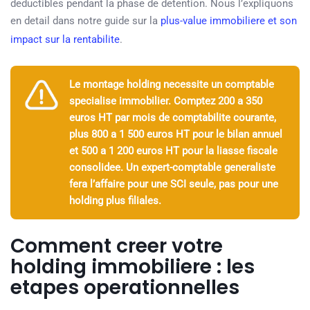
deductibles pendant la phase de detention. Nous l’expliquons
en detail dans notre guide sur la
plus-value immobiliere et son
impact sur la rentabilite
.
Le montage holding necessite un comptable
specialise immobilier. Comptez 200 a 350
euros HT par mois de comptabilite courante,
plus 800 a 1 500 euros HT pour le bilan annuel
et 500 a 1 200 euros HT pour la liasse fiscale
consolidee. Un expert-comptable generaliste
fera l’affaire pour une SCI seule, pas pour une
holding plus filiales.
Comment creer votre
holding immobiliere : les
etapes operationnelles