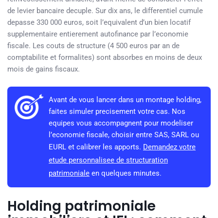
de levier bancaire decuple. Sur dix ans, le differentiel cumule
depasse 330 000 euros, soit l’equivalent d’un bien locatif
supplementaire entierement autofinance par l’economie
fiscale. Les couts de structure (4 500 euros par an de
comptabilite et formalites) sont absorbes en moins de deux
mois de gains fiscaux.
Avant de vous lancer dans un montage holding,
faites simuler precisement votre cas. Nos
equipes vous accompagnent pour modeliser
l’economie fiscale, choisir entre SAS, SARL ou
EURL et calibrer les apports.
Demandez votre
etude personnalisee de structuration
patrimoniale
en quelques minutes.
Holding patrimoniale