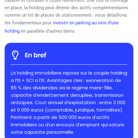
calibrer et combien il coute reellement. Une fois le montage
en place, la holding peut détenir des actifs complémentaires
comme un lot de places de stationnement : nous détaillons
les fondamentaux pour
investir en parking au sein d’une
holding
en parallèle d’autres biens.
La holding immobiliere repose sur le couple holding
a l’IS + SCI a l’IS. Avantages cles : exoneration de
95 % des dividendes via le regime mere-fille,
capacite d’endettement decuplee, transmission
anticipee. Cout annuel d’exploitation : entre 3 000
et 6 000 euros (comptable, juridique, formalites).
Pertinent a partir de 500 000 euros d’actifs
immobiliers ou d’un encours d’emprunt qui sature
votre capacite personnelle.