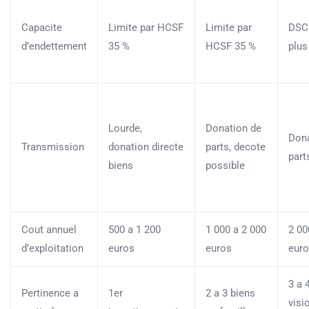
Capacite
Limite par HCSF
Limite par
DSC
d’endettement
35 %
HCSF 35 %
plus
Lourde,
Donation de
Dona
Transmission
donation directe
parts, decote
part
biens
possible
Cout annuel
500 a 1 200
1 000 a 2 000
2 00
d’exploitation
euros
euros
eur
3 a 
Pertinence a
1er
2 a 3 biens
visi