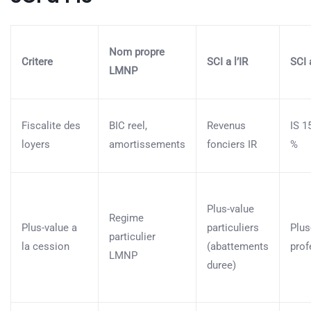
Nom propre
Critere
SCI a l’IR
SCI a
LMNP
Fiscalite des
BIC reel,
Revenus
IS 1
loyers
amortissements
fonciers IR
%
Plus-value
Regime
Plus-value a
particuliers
Plus
particulier
la cession
(abattements
prof
LMNP
duree)