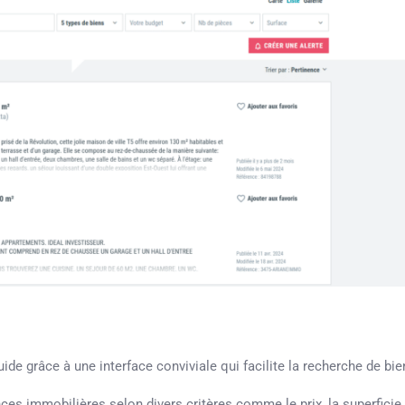
luide grâce à une interface conviviale qui facilite la recherche de bie
onces immobilières selon divers critères comme le prix, la superficie